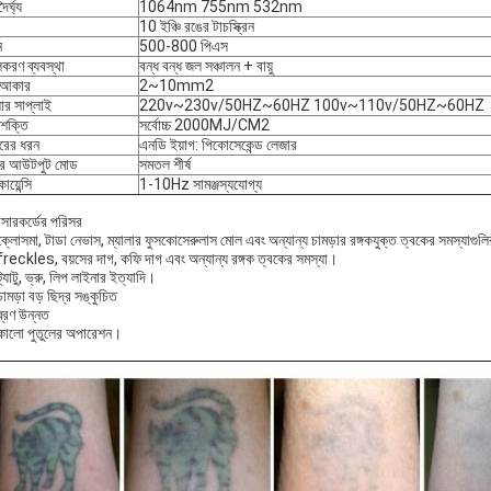
ৈর্ঘ্য
1064nm 755nm 532nm
10 ইঞ্চি রঙের টাচস্ক্রিন
ন
500-800 পিএস
করণ ব্যবস্থা
বন্ধ বন্ধ জল সঞ্চালন + বায়ু
 আকার
2~10mm2
়ার সাপ্লাই
220v~230v/50HZ~60HZ 100v~110v/50HZ~60HZ
 শক্তি
সর্বোচ্চ 2000MJ/CM2
রের ধরন
এনডি ইয়াগ: পিকোসেকেন্ড লেজার
ার আউটপুট মোড
সমতল শীর্ষ
োয়েন্সি
1-10Hz সামঞ্জস্যযোগ্য
সারকর্ডের পরিসর
্লোসমা, টাডা নেভাস, ম্যালার ফুসকোসেরুলাস মোল এবং অন্যান্য চামড়ার রঙ্গকযুক্ত ত্বকের সমস্যাগুলির 
freckles, বয়সের দাগ, কফি দাগ এবং অন্যান্য রঙ্গক ত্বকের সমস্যা।
্যাটু, ভ্রু, লিপ লাইনার ইত্যাদি।
ামড়া বড় ছিদ্র সঙ্কুচিত
ব্রণ উন্নত
কালো পুতুলের অপারেশন।