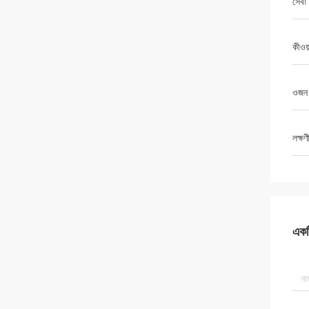
সেবা
কীওয়া
ওজন
লক্ষণ
একটি