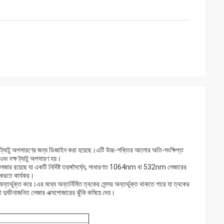
 ট্যাটু অপসারণের জন্য ডিজাইন করা হয়েছে।এটি উচ্চ-শক্তির আলোর অতি-সংক্ষিপ্ত
 এবং দক্ষ ট্যাটু অপসারণ হয়।
েজার রয়েছে যা একটি নির্দিষ্ট তরঙ্গদৈর্ঘ্যে, সাধারণত 1064nm বা 532nm লেজারের
য করতে কার্যকর।
্তর্ভুক্ত করে।এর মধ্যে অন্তর্নির্মিত ত্বকের সেন্সর অন্তর্ভুক্ত থাকতে পারে যা ত্বকের
 দুর্ঘটনাজনিত লেজার এক্সপোজারের ঝুঁকি কমিয়ে দেয়।