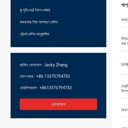
পণ্
q সুইচ nd ইয়াগ লেজার
অপার
মাকড়সার শিরা অপসারণ মেশিন
সৌন্দর্য মেশিন আনুষাঙ্গিক
বিক্র
করা হ
বৈশিষ্
ব্যক্তি যোগাযোগ :
Jacky Zhang
ফোন নম্বর :
+86-13375794733
ভোল্
হোয়াটসঅ্যাপ :
+8613375794733
বিশে
যোগাযোগ
আরএফ