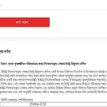
বার্তা পাঠান
ের বর্ণনা
ইয়াগ: ত্বক পুনরুজ্জীবন পরিষ্কারের জন্য পিকোসেকেন্ড লেজার ট্যাটু রিমুভাল মেশিন
 YAG পিকোসেকেন্ড লেজার ট্যাটু রিমুভাল মেশিন একটি উন্নত চিকিৎসা ডিভাইস যা বিশেষভাবে অবাঞ্ছিত
িয়ে ট্যাটু কালি কণাগুলিকে লক্ষ্য করার জন্য অত্যাধুনিক লেজার প্রযুক্তি ব্যবহার করে, যার ফলে কার্যকর
নটিতে একটি উচ্চ-ক্ষমতাসম্পন্ন ND YAG (নিওডিয়ামিয়াম-ডোপড Yttrium অ্যালুমিনিয়াম গারনেট) ল
ির্গত করে।এই লেজার তরঙ্গদৈর্ঘ্য গাঢ় এবং একগুঁয়ে রঙ্গক সহ ট্যাটু কালি রঙের বিস্তৃত পরিসরকে লক্ষ্
G পিকোসেকেন্ড লেজার মেশিন নিরাপদ এবং কার্যকর চিকিত্সা নিশ্চিত করতে বিভিন্ন নিরাপত্তা বৈশিষ্ট্য অন
ূল্যায়ন করে এবং সেই অনুযায়ী লেজারের সেটিংস সামঞ্জস্য করে, সেইসাথে উন্নত বিম ডেলিভারি সিস্টেম যা
 বিউটি লেজারের স্পেসিফিকেশন:
ল
Yinhe-C10