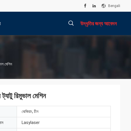
Bengali
র
উদ্ধৃতির জন্য আবেদন
描
ভাল মেশিন
述
্যাটু রিমুভাল মেশিন
ঝেজিয়াং, চীন
নাম
Lasylaser