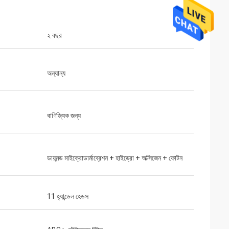
২ বছর
অন্যান্য
বাণিজ্যিক জন্য
ডায়মন্ড মাইক্রোডার্মাব্রেশন + হাইড্রো + অক্সিজেন + ফোটন
11 হ্যান্ডেল হেডস