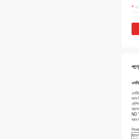
পণ্য
এনডি 
এনডি
ডাল দ
মেশি
আলো ন
ND YA
ধরন ম
পিকো
মডে