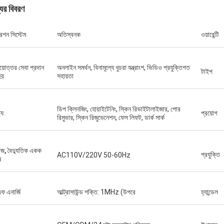
যের বিবরণ
েশন সিস্টেম
অতিস্বনক
ওয়ারেন্টি
য়োত্তর সেবা প্রদান
অনলাইন সমর্থন, বিনামূল্যে খুচরা যন্ত্রাংশ, ভিডিও প্রযুক্তিগত
টাইপ
য়
সহায়তা
ডিপ ক্লিনজিং, হোয়াইটেনিং, স্কিন রিভাইটালাইজার, পোর
ট্য
প্রয়োগ
রিমুভার, স্কিন রিজুভেনেশন, ফেস লিফট, ডার্ক সার্ক
টেজ, বৈদ্যুতিক একক
প্রযুক্তি
AC110V/220V 50-60Hz
ষ
 এনার্জি
আল্ট্রাসাউন্ড শক্তি: 1MHz (উপরে
হ্যান্ডেল