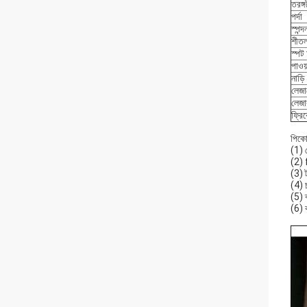
তরঙ্গদ
পর্দা
স্পন্দ
শীতল
স্পট
পাওয
নাড়ি
লেজা
লেজ
ফ্রিক
পিকো
(1) ক
(2) 
(3) ট
(4) চ
(5) 
(6) 