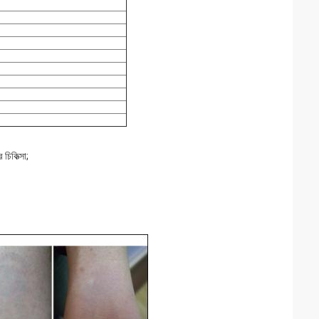
চিকিত্সা;