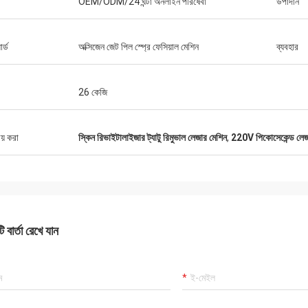
OEM/ODM/24 ঘন্টা অনলাইন পরিষেবা
উপাদান
র্ড
অক্সিজেন জেট পিল স্প্রে ফেসিয়াল মেশিন
ব্যবহার
26 কেজি
ীয় করা
স্কিন রিভাইটালাইজার ট্যাটু রিমুভাল লেজার মেশিন
,
220V পিকোসেকেন্ড লেজার
 বার্তা রেখে যান