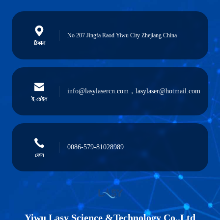
No 207 Jingfa Raod Yiwu City Zhejiang China
ঠিকানা
info@lasylasercn.com，lasylaser@hotmail.com
ই-মেইল
0086-579-81028989
ফোন
Yiwu Lasy Science &Technology Co,.Ltd