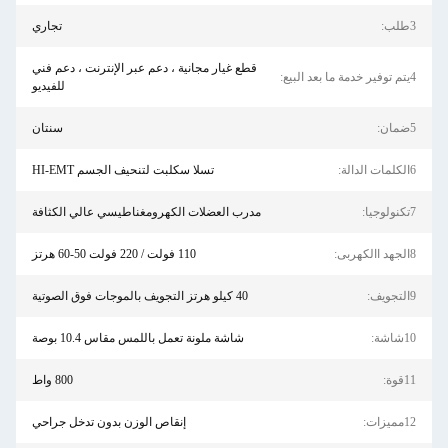
3طلب:
تجاري
قطع غيار مجانية ، دعم عبر الإنترنت ، دعم فني
4يتم توفير خدمة ما بعد البيع:
للفيديو
5ضمان:
سنتان
6الكلمات الدالة:
تسلا سكلبت لتنحيف الجسم HI-EMT
7تكنولوجيا:
مدرب العضلات الكهرومغناطيسي عالي الكثافة
8الجهد االكهربى:
110 فولت / 220 فولت 50-60 هرتز
9التجويف:
40 كيلو هرتز التجويف بالموجات فوق الصوتية
10شاشة:
شاشة ملونة تعمل باللمس مقاس 10.4 بوصة
11قوة:
800 واط
12مميزات:
إنقاص الوزن بدون تدخل جراحي