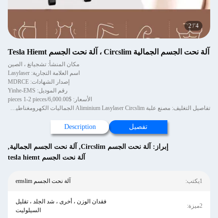
2
/
4
آلة نحت الجسم الجمالية Circslim ، آلة نحت الجسم Tesla Hiemt
مكان المنشأ: تشجيانغ ، الصين
اسم العلامة التجارية: Lasylaser
إصدار الشهادات: MDRCE
رقم الموديل: Yinhe-EMS
الأسعار: $6,000.00/pieces 1-2 pieces
تفاصيل التغليف: مصنع علبة Aliminium Lasylaser Circslim الجماليات الكهرومغناطيسية Tesla Muscle Stimulator HIEMT Body
تفصيل
Description
إبراز:
آلة نحت الجسم Circslim
,
آلة نحت الجسم الجمالية
,
آلة نحت الجسم tesla hiemt
1يكتب:
آلة نحت الجسم emslim
فقدان الوزن ، أخرى ، شد الجلد ، تقليل
2ميزة:
السيلوليت