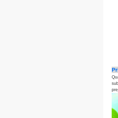
Pr
Qua
sub
pre