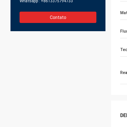
Whatsapp :
+8613375794733
Mat
Contato
Flu
Tec
Rea
DE