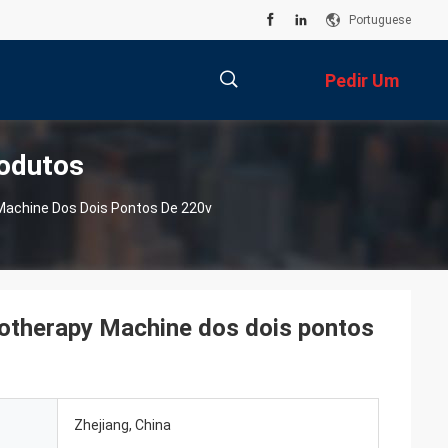
Portuguese
Pedir Um
odutos
Orçamento
描
Machine Dos Dois Pontos De 220v
述
otherapy Machine dos dois pontos
Zhejiang, China