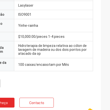
Lasylaser
ção
ISO9001
do
Yinhe-rainha
$10,000.00/pieces 1-4 pieces
Hidroterapia de limpeza relativa ao cólon de
 da
lavagem de madeira ou dos dois pontos por
em
atacado da op
e da
100 caixas/encaixotam por Mês
Preço
Contacto