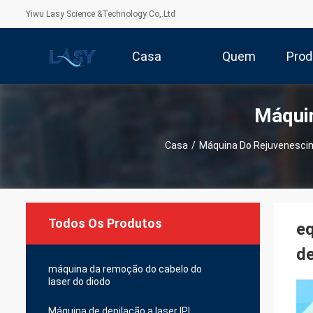
Yiwu Lasy Science &Technology Co,.Ltd
Casa
Quem
Prod
Máquin
Somos
Casa
/
Máquina Do Rejuvenesci
Todos Os Produtos
eq
d
máquina da remoção do cabelo do
laser do diodo
Máquina de depilação a laser IPL