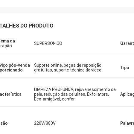
TALHES DO PRODUTO
tema da
SUPERSÔNICO
Garant
ração
viço pós-venda
Suporte online, peças de reposição
Tipo
porcionado
gratuitas, suporte técnico de vídeo
LIMPEZA PROFUNDA, rejuvenescimento da
acterística
pele, redução das celulites, Exfoliators,
Aplica
Eco-amigável, confor
nsão
220V/380V
Palavr