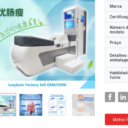
Marca
Certifica
Número 
modelo
Preço
Detalhes
embalag
Habilidad
fonte
Melhor 