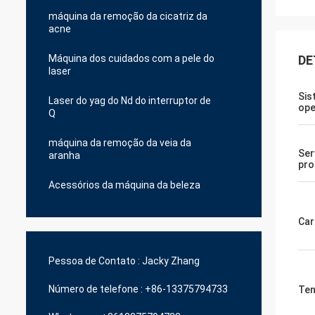
máquina da remoção da cicatriz da
acne
Máquina dos cuidados com a pele do
DE
laser
Sis
Laser do yag do Nd do interruptor de
ope
Q
máquina da remoção da veia da
Ser
aranha
pro
Acessórios da máquina da beleza
Car
Pessoa de Contato :
Jacky Zhang
Número de telefone :
+86-13375794733
Te