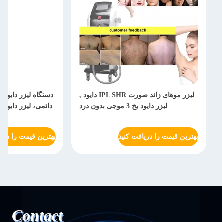
لیزر موهای زائد صورت IPL SHR دایود ,
لیزر دایود یخ 3 موجی بدون درد
دائمی، لیزر دایود 
بهترین قیمت را دریافت کنید
بهترین قیمت را دریا
Contact