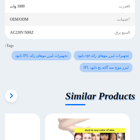
6قدرت:
1000 وات
7خدمات:
OEM/ODM
8منبع برق:
AC220V/50HZ
Tags:
تجهیزات لیزر موهای زائد opt دایود
تجهیزات لیزر موهای زائد IPL دایود
لیزر موج سه گانه یخ دایود IPL
Similar Products