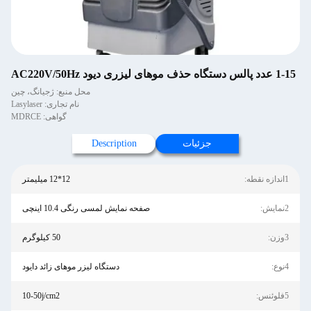
1-15 عدد پالس دستگاه حذف موهای لیزری دیود AC220V/50Hz
محل منبع: ژجیانگ، چین
نام تجاری: Lasylaser
گواهی: MDRCE
جزئیات
Description
1اندازه نقطه:
12*12 میلیمتر
2نمايش:
صفحه نمایش لمسی رنگی 10.4 اینچی
3وزن:
50 کیلوگرم
4نوع:
دستگاه لیزر موهای زائد دایود
5فلوئنس:
10-50j/cm2