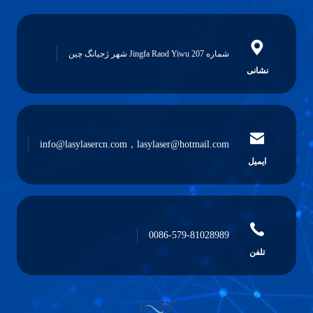
شماره 207 Jingfa Raod Yiwu شهر ژجیانگ چین
نشانی
info@lasylasercn.com，lasylaser@hotmail.com
ایمیل
0086-579-81028989
تلفن