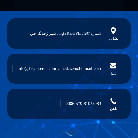
شماره 207 Jingfa Raod Yiwu شهر ژجیانگ چین
نشانی
info@lasylasercn.com，lasylaser@hotmail.com
ایمیل
0086-579-81028989
تلفن