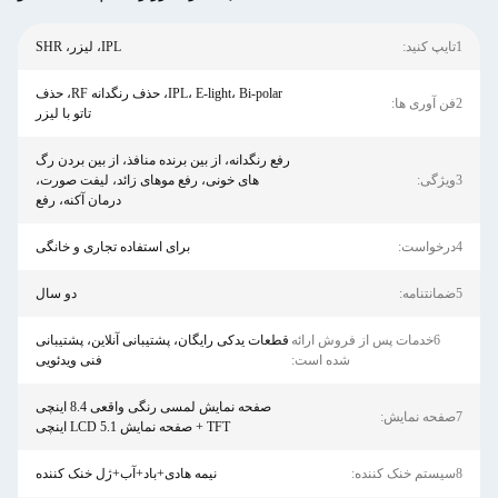
1تایپ کنید:
IPL، لیزر، SHR
IPL، E-light، Bi-polar، حذف رنگدانه RF، حذف
2فن آوری ها:
تاتو با لیزر
رفع رنگدانه، از بین برنده منافذ، از بین بردن رگ
3ویژگی:
های خونی، رفع موهای زائد، لیفت صورت،
درمان آکنه، رفع
4درخواست:
برای استفاده تجاری و خانگی
5ضمانتنامه:
دو سال
6خدمات پس از فروش ارائه
قطعات یدکی رایگان، پشتیبانی آنلاین، پشتیبانی
شده است:
فنی ویدئویی
صفحه نمایش لمسی رنگی واقعی 8.4 اینچی
7صفحه نمایش:
TFT + صفحه نمایش LCD 5.1 اینچی
8سیستم خنک کننده:
نیمه هادی+باد+آب+ژل خنک کننده