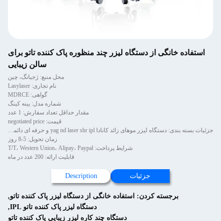
استفاده خانگی از دستگاه لیزر چند منظوره پاک کننده تاتو برای
سالن زیبایی
محل منبع: ژجیانگ، چین
نام تجاری: Lasylaser
گواهی: MDRCE
شماره مدل: یینه کینگ
مقدار حداقل تعداد سفارش: 1 عدد
قیمت: negotiated price
جزئیات بسته بندی: دستگاه لیزر موهای زائد کانادا yag nd laser shr ipl و حرفه ای دائمی صورت زنانه بدن مردانه موبر موهای
زمان تحویل: 5-8 روز
شرایط پرداخت: T/T، Western Union، Alipay، Paypal
قابلیت ارائه: 200 عدد در ماه
جزئیات
Description
برجسته کردن:
استفاده خانگی از دستگاه لیزر پاک کننده تاتو
,
دستگاه لیزر پاک کننده تاتو IPL
,
دستگاه چند کاره لیزر زیبایی پاک کننده تاتو