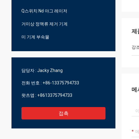
Q스위치 Nd 야그 레이저
거미상 정맥류 제거 기계
제
미 기계 부속물
강
담당자 :
Jacky Zhang
전화 번호 :
+86-13375794733
메
왓츠앱 :
+8613375794733
접촉