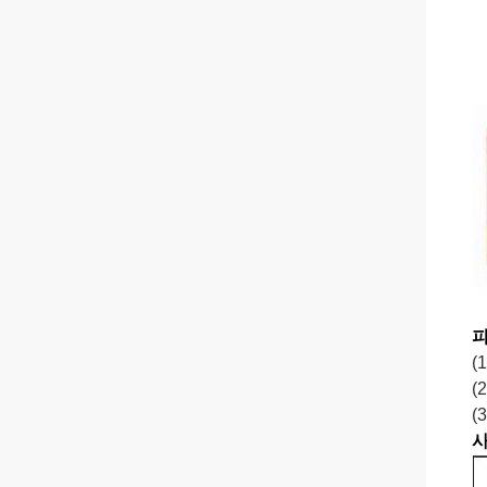
피
(
(
(
사