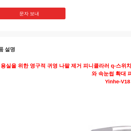
문자 보내
품 설명
용실을 위한 영구적 귀영 나팔 제거 피니콜라러 q-스위치
와 속눈썹 확대 
Yinhe-V18