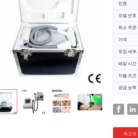
인증
모델 번호
최소 주문
가격
포장 세부
배달 시간
지불 조건
공급 능력
최고의