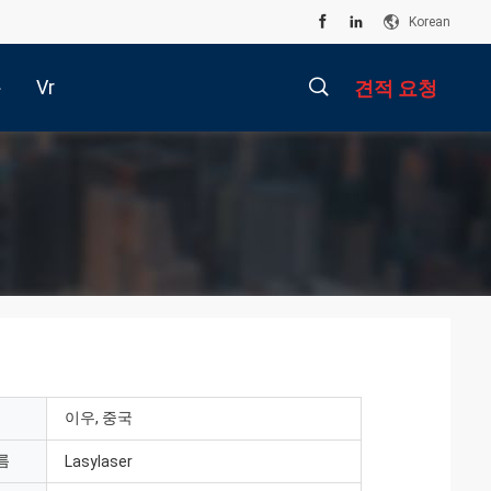
Korean
Vr
하
견적 요청
오
描
述
이우, 중국
름
Lasylaser