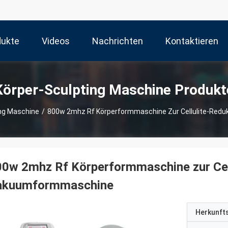
dukte
Videos
Nachrichten
Kontaktieren
Sie Uns
Körper-Sculpting Maschine Produkt
ing Maschine
/
800w 2mhz Rf Körperformmaschine Zur Cellulite-Red
0w 2mhz Rf Körperformmaschine zur Cel
akuumformmaschine
Herkunft