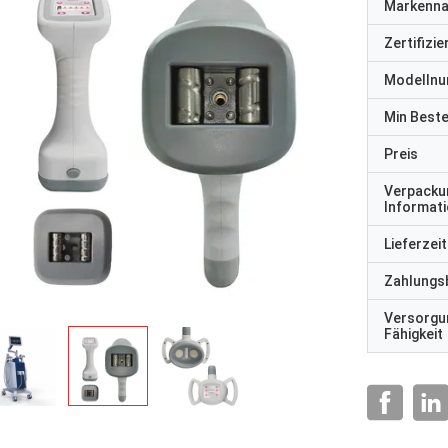
Markenn
Zertifizi
Modelln
Min Best
Preis
Verpacku
Informat
Lieferzeit
Zahlungs
Versorgu
Fähigkeit