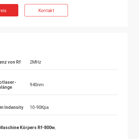
eis
Kontakt
enz von Rf
2MHz
otlaser-
940nm
nlänge
m Indensity
10-90Kpa
 Maschine Körpers Rf-800w
,