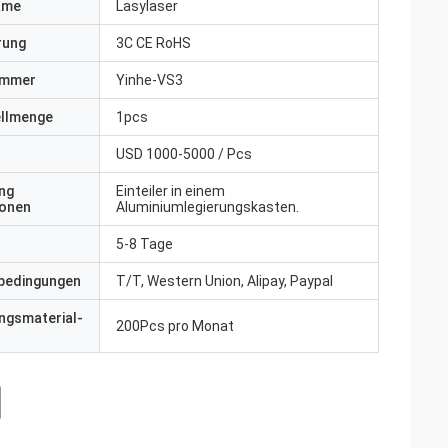
ame
Lasylaser
erung
3C CE RoHS
ummer
Yinhe-VS3
ellmenge
1pcs
USD 1000-5000 / Pcs
ng
Einteiler in einem
ionen
Aluminiumlegierungskasten.
5-8 Tage
bedingungen
T/T, Western Union, Alipay, Paypal
ngsmaterial-
200Pcs pro Monat