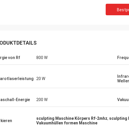
Bestpr
ODUKTDETAILS
rgie von Rf
800 W
Frequ
Infrar
rarotlaserleistung
20 W
Welle
raschall-Energie
200 W
Vakuu
sculpting Maschine Körpers Rf-2mhz
,
sculpting
kieren
Vakuumhüllen formen Maschine