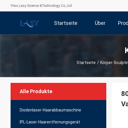
Yiwu Lasy Science &Technology Co,.Ltd
Startseite
Über
Pro
Uns
Startseite
/
Körper-Sculpt
Alle Produkte
80
V
Diodenlaser-Haarabbaumaschine
IPL-Laser-Haarentfernungsgerät