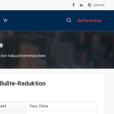
German
Vr
Referenzen
描
e
uktion Vakuumformmaschine
述
lulite-Reduktion
sort
Yiwu, China