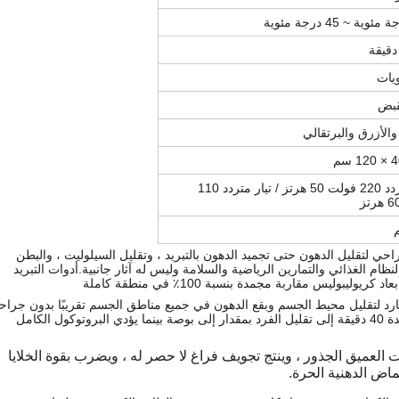
قبض
والأزرق والبرتقالي
تيار متردد 220 فولت 50 هرتز / تيار متردد 110
جراحي لتقليل الدهون حتى تجميد الدهون بالتبريد ، وتقليل السيلوليت ، والبطن
ظام الغذائي والتمارين الرياضية والسلامة وليس له آثار جانبية.أدوات التبريد
د لتقليل محيط الجسم وبقع الدهون في جميع مناطق الجسم تقريبًا بدون جراح
أو توقف أو احمرار.يمكن أن يؤدي علاج محيط الخصر النموذجي لمدة 40 دقيقة إلى تقليل الفرد بمقدار إلى بوصة بينما يؤدي البروتوكول الكامل
 العميق الجذور ، وينتج تجويف فراغ لا حصر له ، ويضرب بقوة الخلايا
ماض الدهنية الحرة.