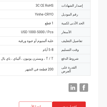
إصدار الشهادات
3C CE RoHS
رقم الموديل
Yinhe-CRYO
الحد الأدنى لكمية
1 قطع
الأسعار
USD 1000-5000 / Pcs
تفاصيل التغليف
علبة ألمنيوم أو عبوة ورقية
وقت التسليم
5-8 أيام
شروط الدفع
T / T ، ويسترن يونيون ، أليباي ، باي بال
القدرة على
200 قطعة في الشهر
العرض
افضل سعر
ﺎﺘﺼﻟ ﺍﻶﻧ