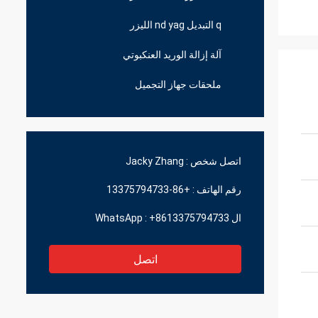
q التبديل nd yag الليزر
آلة إزالة الوريد العنكبوتي
ملحقات جهاز التجميل
اتصل شخص :
Jacky Zhang
رقم الهاتف :
+86-13375794733
ال WhatsApp :
+8613375794733
اتصل