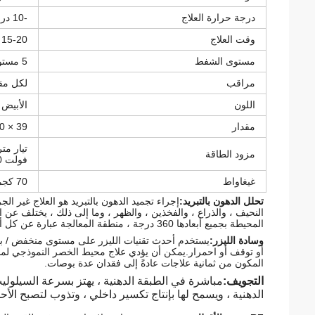
درجة حرارة العلاج
-10 درجة مئوية ~ 45 درجة مئوية
وقت العلاج
15-20 دقيقة
مستوى الشفط
5 مستويات
مراقب
لكل م
اللون
الأبيض 
مقدار
39 × 40 × 120 سم
مزود الطاقة
فولت 60 هرتز
غيغاواط
70 كجم
تحلل الدهون بالتبريد:
إجراء تجميد الدهون بالتبريد هو العلاج غير ال
النحيف ، والذراع ، والفخذين ، والظهر ، وما إلى ذلك ، يختلف عن الن
المحيطة بجميع أبعادها 360 درجة ، منطقة المعالجة عبارة عن كل أبعاد كريوليبوليس مقاربة مجمدة بنسبة 100٪ في منطقة كاملة
وسادة الليزر:
يستخدم أحدث تقنيات الليزر على مستوى منخفض / بار
المكون من ثمانية علاجات عادةً إلى فقدان عدة بوصات.
التجويف:
مباشرة في الطبقة الدهنية ، يهتز بسرعة السيلوليت
الدهنية ، ويسمح لها بإنتاج تكسير داخلي ، وتذوب لتصبح الأح