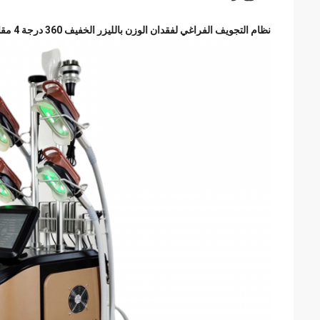
نظام التجويف الفراغي لفقدان الوزن بالليزر الخفيف 360 درجة 4 مقابض آلة التخسيس بتجميد الدهون بالتبريد للبيع