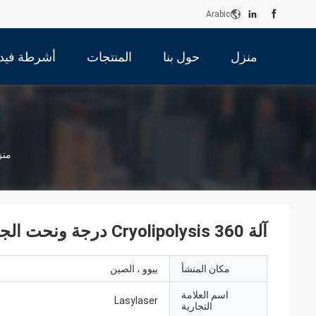
Arabic
منزل
حول بنا
المنتجات
أشرطة فيدي
منز
آلة Cryolipolysis 360 درجة ونحت الجسم 4 مقابض كونتور
مكان المنشأ
ييوو ، الصين
اسم العلامة
Lasylaser
التجارية