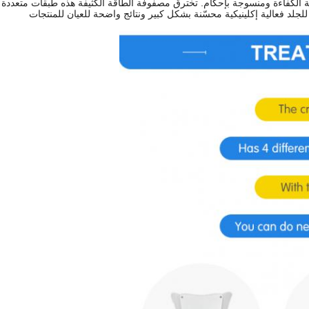
 الكفاءة ومنسوجة بإحكام. تخترق مصفوفة الطاقة الكثيفة هذه طبقات متعددة
لجلد فعالية إكلينيكية محسّنة بشكل كبير ونتائج واضحة للعيان للمنتجات