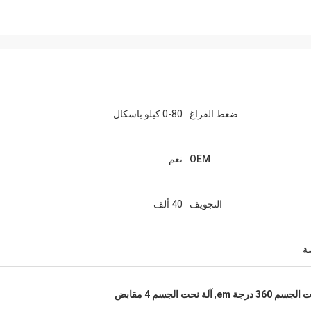
ضغط الفراغ
0-80 كيلو باسكال
OEM
نعم
التجويف
40 ألف
جسم 360 درجة em
,
آلة نحت الجسم 4 مقابض