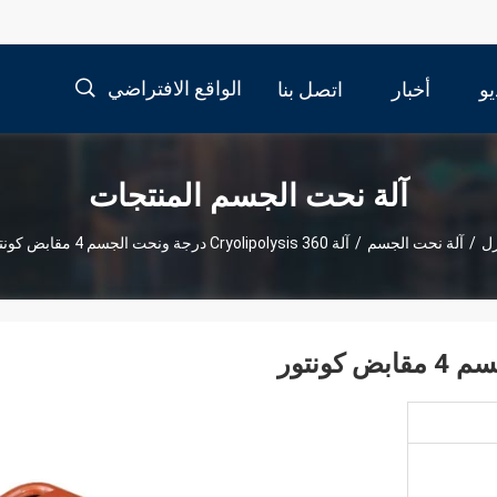
الواقع الافتراضي
و
أخبار
اتصل بنا
描
آلة نحت الجسم المنتجات
ل
/
آلة نحت الجسم
/
آلة Cryolipolysis 360 درجة ونحت الجسم 4 مقابض كونتور
述