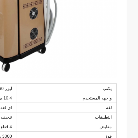
يكتب
ليزر 360 درجة CRYO
واجهه المستخدم
10.4 بوصة
لغة
اي لغة 
التطبيقات
تنحيف 
مقابض
4 قطع تعمل في نفس الوقت
قوة
3000 واط