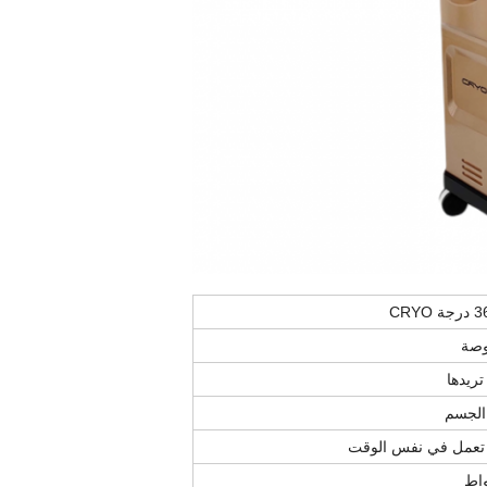
تريدها
الجسم